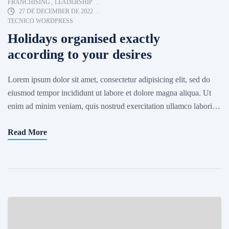
FRANCHISING
,
LEADERSHIP
27 DE DECEMBER DE 2022
TECNICO WORDPRESS
Holidays organised exactly
according to your desires
Lorem ipsum dolor sit amet, consectetur adipisicing elit, sed do
eiusmod tempor incididunt ut labore et dolore magna aliqua. Ut
enim ad minim veniam, quis nostrud exercitation ullamco laboris
nisi ut aliquip ex ea commodo consequat. Excepteur sint occaecat
Read More
cupidatat non proident, sunt in culpa qui officia deserunt mollit
anim id est laborum. Sed ut […]