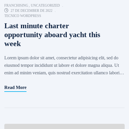
FRANCHISING
,
UNCATEGORIZED
27 DE DECEMBER DE 2022
TECNICO WORDPRESS
Last minute charter
opportunity aboard yacht this
week
Lorem ipsum dolor sit amet, consectetur adipisicing elit, sed do
eiusmod tempor incididunt ut labore et dolore magna aliqua. Ut
enim ad minim veniam, quis nostrud exercitation ullamco laboris
nisi ut aliquip ex ea commodo consequat. Excepteur sint occaecat
Read More
cupidatat non proident, sunt in culpa qui officia deserunt mollit
anim id est laborum. Sed ut […]