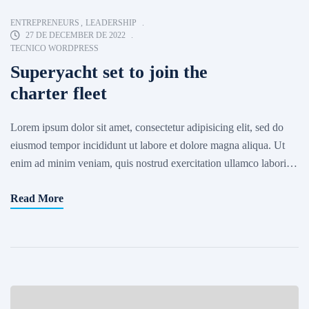
ENTREPRENEURS
,
LEADERSHIP
27 DE DECEMBER DE 2022
TECNICO WORDPRESS
Superyacht set to join the
charter fleet
Lorem ipsum dolor sit amet, consectetur adipisicing elit, sed do
eiusmod tempor incididunt ut labore et dolore magna aliqua. Ut
enim ad minim veniam, quis nostrud exercitation ullamco laboris
nisi ut aliquip ex ea commodo consequat. Excepteur sint occaecat
Read More
cupidatat non proident, sunt in culpa qui officia deserunt mollit
anim id est laborum. Sed ut […]