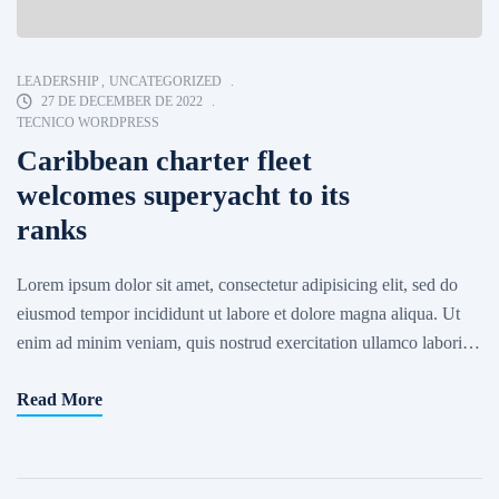
LEADERSHIP
,
UNCATEGORIZED
27 DE DECEMBER DE 2022
TECNICO WORDPRESS
Caribbean charter fleet
welcomes superyacht to its
ranks
Lorem ipsum dolor sit amet, consectetur adipisicing elit, sed do
eiusmod tempor incididunt ut labore et dolore magna aliqua. Ut
enim ad minim veniam, quis nostrud exercitation ullamco laboris
nisi ut aliquip ex ea commodo consequat. Excepteur sint occaecat
Read More
cupidatat non proident, sunt in culpa qui officia deserunt mollit
anim id est laborum. Sed ut […]