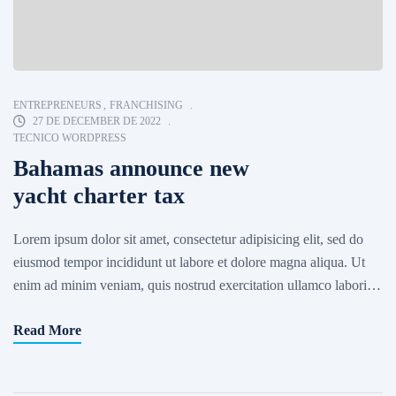
ENTREPRENEURS
,
FRANCHISING
27 DE DECEMBER DE 2022
TECNICO WORDPRESS
Bahamas announce new
yacht charter tax
Lorem ipsum dolor sit amet, consectetur adipisicing elit, sed do
eiusmod tempor incididunt ut labore et dolore magna aliqua. Ut
enim ad minim veniam, quis nostrud exercitation ullamco laboris
nisi ut aliquip ex ea commodo consequat. Excepteur sint occaecat
Read More
cupidatat non proident, sunt in culpa qui officia deserunt mollit
anim id est laborum. Sed ut […]