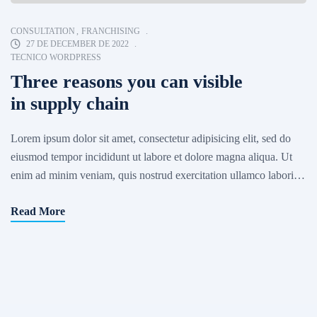
CONSULTATION
,
FRANCHISING
27 DE DECEMBER DE 2022
TECNICO WORDPRESS
Three reasons you can visible
in supply chain
Lorem ipsum dolor sit amet, consectetur adipisicing elit, sed do
eiusmod tempor incididunt ut labore et dolore magna aliqua. Ut
enim ad minim veniam, quis nostrud exercitation ullamco laboris
nisi ut aliquip ex ea commodo consequat. Excepteur sint occaecat
Read More
cupidatat non proident, sunt in culpa qui officia deserunt mollit
anim id est laborum. Sed ut […]