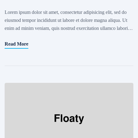
Lorem ipsum dolor sit amet, consectetur adipisicing elit, sed do
eiusmod tempor incididunt ut labore et dolore magna aliqua. Ut
enim ad minim veniam, quis nostrud exercitation ullamco laboris
nisi ut aliquip ex ea commodo consequat. Excepteur sint occaecat
Read More
cupidatat non proident, sunt in culpa qui officia deserunt mollit
anim id est laborum. Sed ut […]