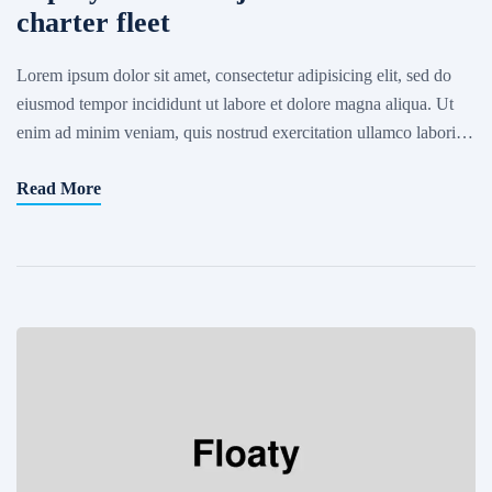
charter fleet
Lorem ipsum dolor sit amet, consectetur adipisicing elit, sed do
eiusmod tempor incididunt ut labore et dolore magna aliqua. Ut
enim ad minim veniam, quis nostrud exercitation ullamco laboris
nisi ut aliquip ex ea commodo consequat. Excepteur sint occaecat
Read More
cupidatat non proident, sunt in culpa qui officia deserunt mollit
anim id est laborum. Sed ut […]