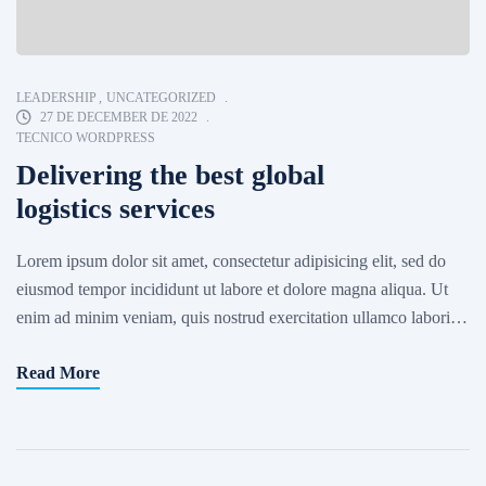
LEADERSHIP
,
UNCATEGORIZED
27 DE DECEMBER DE 2022
TECNICO WORDPRESS
Delivering the best global
logistics services
Lorem ipsum dolor sit amet, consectetur adipisicing elit, sed do
eiusmod tempor incididunt ut labore et dolore magna aliqua. Ut
enim ad minim veniam, quis nostrud exercitation ullamco laboris
nisi ut aliquip ex ea commodo consequat. Excepteur sint occaecat
Read More
cupidatat non proident, sunt in culpa qui officia deserunt mollit
anim id est laborum. Sed ut […]