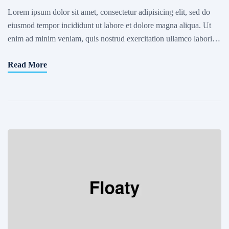
Lorem ipsum dolor sit amet, consectetur adipisicing elit, sed do
eiusmod tempor incididunt ut labore et dolore magna aliqua. Ut
enim ad minim veniam, quis nostrud exercitation ullamco laboris
nisi ut aliquip ex ea commodo consequat. Excepteur sint occaecat
Read More
cupidatat non proident, sunt in culpa qui officia deserunt mollit
anim id est laborum. Sed ut […]