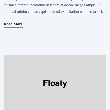
eiusmod tempor incididunt ut labore et dolore magna aliqua. Ut
enim ad minim veniam, quis nostrud exercitation ullamco laboris
nisi ut aliquip ex ea commodo consequat. Excepteur sint occaecat
Read More
cupidatat non proident, sunt in culpa qui officia deserunt mollit
anim id est laborum. Sed ut […]